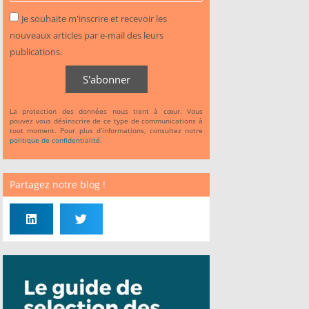
Je souhaite m'inscrire et recevoir les
nouveaux articles par e-mail des leurs
publications.
S'abonner
La protection des données nous tient à cœur. Vous
pouvez vous désinscrire de ce type de communications à
tout moment. Pour plus d’informations, consultez notre
politique de confidentialité
.
Partagez notre blog !