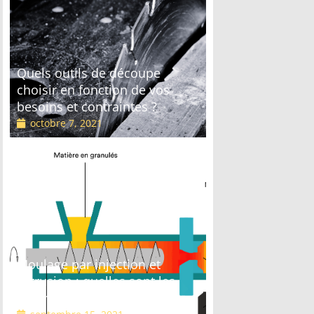
Quels outils de découpe
choisir en fonction de vos
besoins et contraintes ?
octobre 7, 2021
Moulage par injection et
extrusion : quelles sont les
différences ?