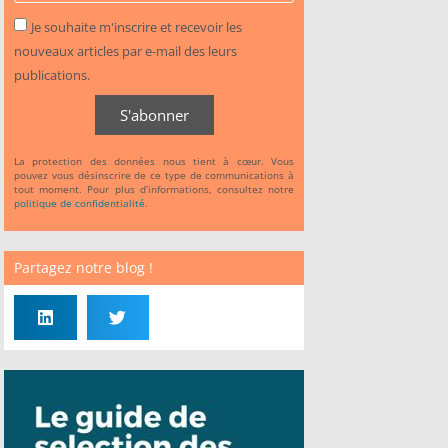
Je souhaite m'inscrire et recevoir les
nouveaux articles par e-mail des leurs
publications.
S'abonner
La protection des données nous tient à cœur. Vous
pouvez vous désinscrire de ce type de communications à
tout moment. Pour plus d’informations, consultez notre
politique de confidentialité
.
Partagez notre blog !