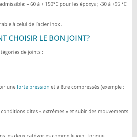
dmissible: – 60 à + 150°C pour les époxys ; -30 à +95 °C
le à celui de l’acier inox .
T CHOISIR LE BON JOINT?
tégories de joints :
voir une
forte pression
et à être compressés (exemple :
s conditions dites « extrêmes » et subir des mouvements
ns les deux catégories comme le joint torique.