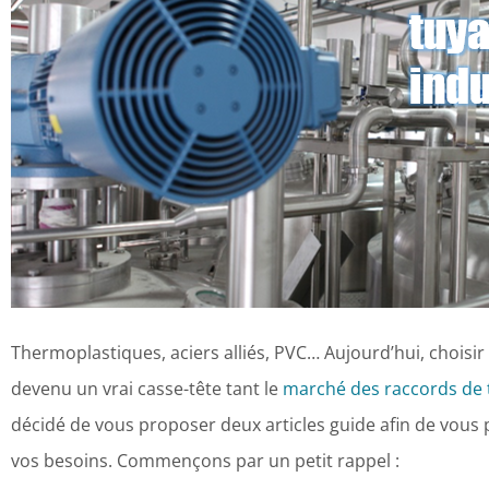
Thermoplastiques, aciers alliés, PVC… Aujourd’hui, choisir l
devenu un vrai casse-tête tant le
marché des raccords de 
décidé de vous proposer deux articles guide afin de vous 
vos besoins. Commençons par un petit rappel :